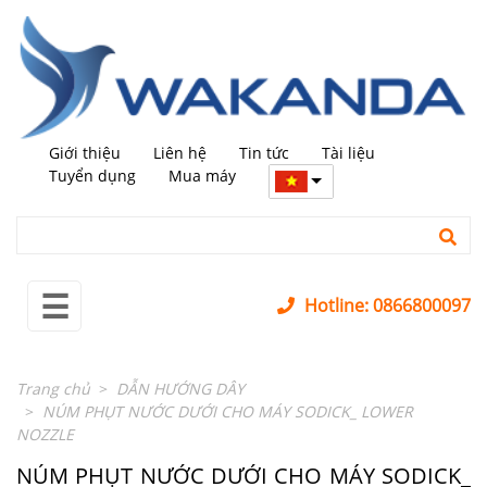
←
trở
lại
MÁY
+
MỚI
Giới thiệu
Liên hệ
Tin tức
Tài liệu
MÁY
+
Tuyển dụng
Mua máy
QUA
SỬ
DỤNG
LINH
+
☰
KIỆN
Hotline: 0866800097
PHỤ
+
KIỆN
Trang chủ
DẪN HƯỚNG DÂY
SỬA
+
NÚM PHỤT NƯỚC DƯỚI CHO MÁY SODICK_ LOWER
CHỮA
NOZZLE
LĨNH
NÚM PHỤT NƯỚC DƯỚI CHO MÁY SODICK_
+