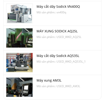
Máy cắt dây Sodick VN400Q
Mã sản phẩm:: vn400q
MÁY XUNG SODICK AQ25L
Mã sản phẩm:: USED_WKD_AQ25L
Máy cắt dây Sodick AQ535L
Mã sản phẩm:: USED_WKD_AQ535L_1
Máy xung AM3L
Mã sản phẩm:: USED_WKD_AM3L