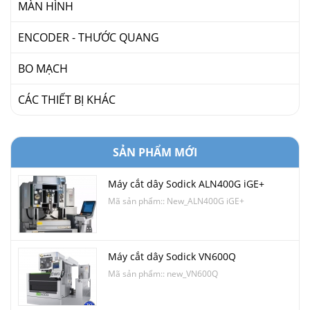
MÀN HÌNH
ENCODER - THƯỚC QUANG
BO MẠCH
CÁC THIẾT BỊ KHÁC
SẢN PHẨM MỚI
Máy cắt dây Sodick ALN400G iGE+
Mã sản phẩm:: New_ALN400G iGE+
Máy cắt dây Sodick VN600Q
Mã sản phẩm:: new_VN600Q