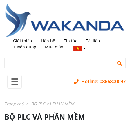
←
trở
lại
MÁY
+
MỚI
Giới thiệu
Liên hệ
Tin tức
Tài liệu
MÁY
+
Tuyển dụng
Mua máy
QUA
SỬ
DỤNG
LINH
+
☰
KIỆN
Hotline: 0866800097
PHỤ
+
KIỆN
Trang chủ
BỘ PLC VÀ PHẦN MỀM
SỬA
+
BỘ PLC VÀ PHẦN MỀM
CHỮA
LĨNH
+