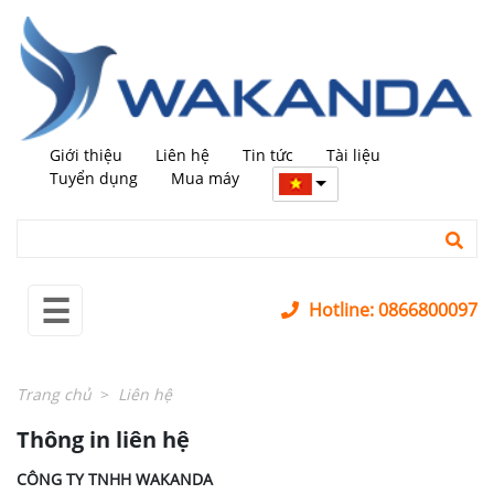
←
trở
lại
MÁY
+
MỚI
Giới thiệu
Liên hệ
Tin tức
Tài liệu
MÁY
+
Tuyển dụng
Mua máy
QUA
SỬ
DỤNG
LINH
+
☰
KIỆN
Hotline: 0866800097
PHỤ
+
KIỆN
Trang chủ
Liên hệ
SỬA
+
Thông in liên hệ
CHỮA
LĨNH
+
CÔNG TY TNHH WAKANDA