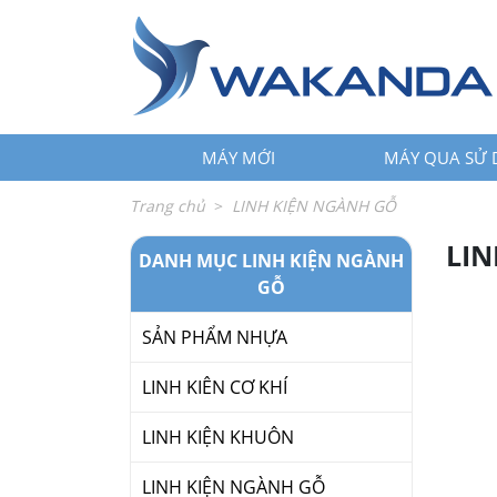
←
trở
lại
MÁY
+
MỚI
MÁY MỚI
MÁY QUA SỬ
MÁY
+
QUA
Trang chủ
LINH KIỆN NGÀNH GỖ
SỬ
DỤNG
LIN
DANH MỤC LINH KIỆN NGÀNH
LINH
GỖ
+
KIỆN
SẢN PHẨM NHỰA
PHỤ
+
KIỆN
LINH KIÊN CƠ KHÍ
SỬA
+
LINH KIỆN KHUÔN
CHỮA
LĨNH
+
LINH KIỆN NGÀNH GỖ