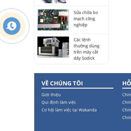
Sửa chữa bo
mạch công
nghiệp
Các lệnh
thường dùng
trên máy cắt
dây Sodick
VỀ CHÚNG TÔI
HỖ
Giới thiệu
Chín
Qui định làm việc
Chín
Cơ hội làm việc tại Wakanda
Chín
Chí