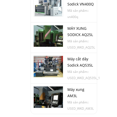
Sodick VN400Q
Mã sản phẩm::
vn400q
MÁY XUNG
SODICK AQ25L
Mã sản phẩm::
USED_WKD_AQ25L
Máy cắt dây
Sodick AQ535L
Mã sản phẩm::
USED_WKD_AQ535L_1
Máy xung
AM3L
Mã sản phẩm::
USED_WKD_AM3L