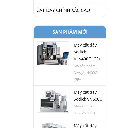
VỰC
CẮT DÂY CHÍNH XÁC CAO
SẢN PHẨM MỚI
Máy cắt dây
Sodick
ALN400G iGE+
Mã sản phẩm::
New_ALN400G
iGE+
Máy cắt dây
Sodick VN600Q
Mã sản phẩm::
new_VN600Q
Máy cắt dây