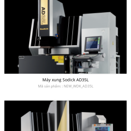
VỰC
Máy xung Sodick AD35L
Mã sản phẩm: : NEW_WDK_AD35L