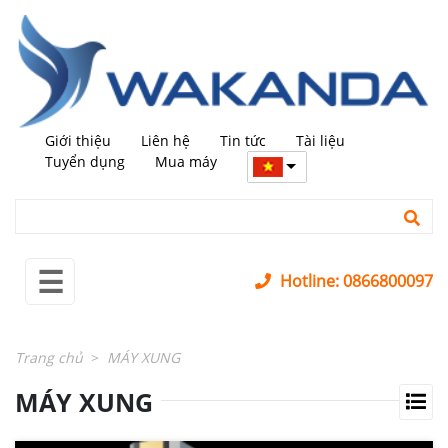
←
trở
lại
MÁY
+
MỚI
Giới thiệu
Liên hệ
Tin tức
Tài liệu
MÁY
+
Tuyển dụng
Mua máy
QUA
SỬ
DỤNG
LINH
+
☰
KIỆN
Hotline: 0866800097
PHỤ
+
KIỆN
Trang chủ
MÁY XUNG
SỬA
+
MÁY XUNG
CHỮA
LĨNH
+