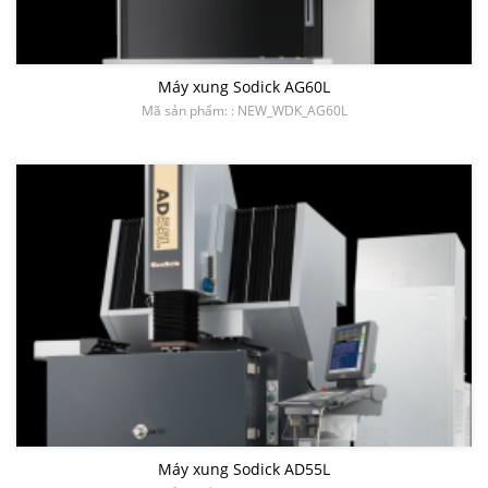
Máy xung Sodick AG60L
Mã sản phẩm: : NEW_WDK_AG60L
Máy xung Sodick AD55L