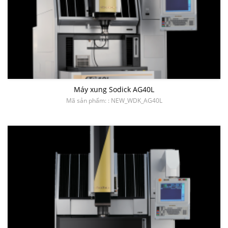
Máy xung Sodick AG40L
Mã sản phẩm: : NEW_WDK_AG40L