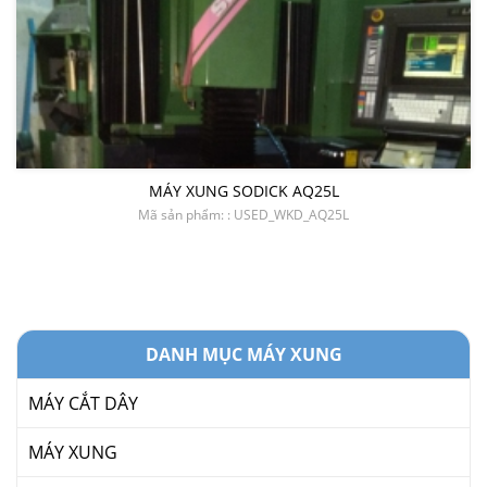
MÁY XUNG SODICK AQ25L
Mã sản phẩm: : USED_WKD_AQ25L
DANH MỤC MÁY XUNG
MÁY CẮT DÂY
MÁY XUNG