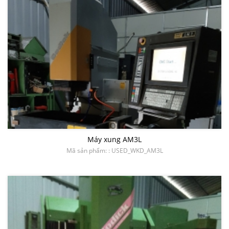
VỰC
Máy xung AM3L
Mã sản phẩm: : USED_WKD_AM3L