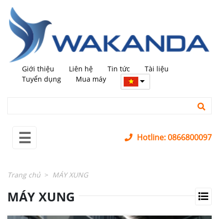
←
trở
lại
MÁY
+
MỚI
Giới thiệu
Liên hệ
Tin tức
Tài liệu
MÁY
+
Tuyển dụng
Mua máy
QUA
SỬ
DỤNG
LINH
+
☰
KIỆN
Hotline: 0866800097
PHỤ
+
KIỆN
Trang chủ
MÁY XUNG
SỬA
+
MÁY XUNG
CHỮA
LĨNH
+