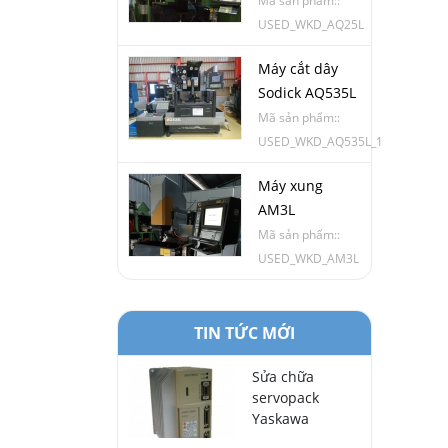
Mã sản phẩm::
USED_WKD_AQ25L
Máy cắt dây
Sodick AQ535L
Mã sản phẩm::
USED_WKD_AQ535L_1
Máy xung
AM3L
Mã sản phẩm::
USED_WKD_AM3L
TIN TỨC MỚI
Sửa chữa
servopack
Yaskawa