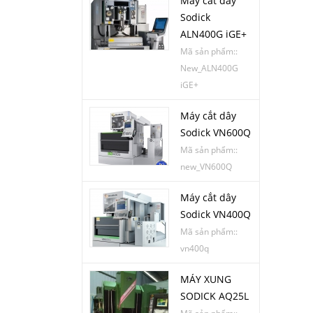
Máy cắt dây
Sodick
ALN400G iGE+
Mã sản phẩm::
New_ALN400G
iGE+
Máy cắt dây
Sodick VN600Q
Mã sản phẩm::
new_VN600Q
Máy cắt dây
Sodick VN400Q
Mã sản phẩm::
vn400q
MÁY XUNG
SODICK AQ25L