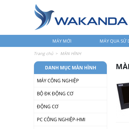
←
trở
lại
MÁY
+
MỚI
MÁY MỚI
MÁY QUA SỬ
MÁY
+
QUA
Trang chủ
MÀN HÌNH
SỬ
DỤNG
MÀ
DANH MỤC MÀN HÌNH
LINH
+
KIỆN
MÁY CÔNG NGHIỆP
PHỤ
+
BỘ ĐK ĐỘNG CƠ
KIỆN
ĐỘNG CƠ
SỬA
+
CHỮA
PC CÔNG NGHIỆP-HMI
LĨNH
+