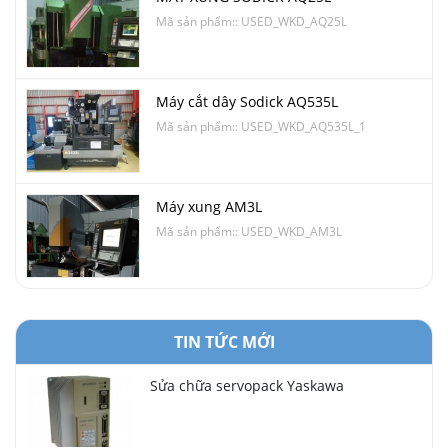
Mã sản phẩm:: USED_WKD_AQ25L
Máy cắt dây Sodick AQ535L
Mã sản phẩm:: USED_WKD_AQ535L_1
Máy xung AM3L
Mã sản phẩm:: USED_WKD_AM3L
TIN TỨC MỚI
Sửa chữa servopack Yaskawa