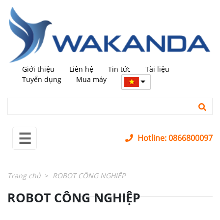
←
trở
lại
MÁY
+
MỚI
Giới thiệu
Liên hệ
Tin tức
Tài liệu
MÁY
+
Tuyển dụng
Mua máy
QUA
SỬ
DỤNG
LINH
+
☰
KIỆN
Hotline: 0866800097
PHỤ
+
KIỆN
Trang chủ
ROBOT CÔNG NGHIỆP
SỬA
+
ROBOT CÔNG NGHIỆP
CHỮA
LĨNH
+