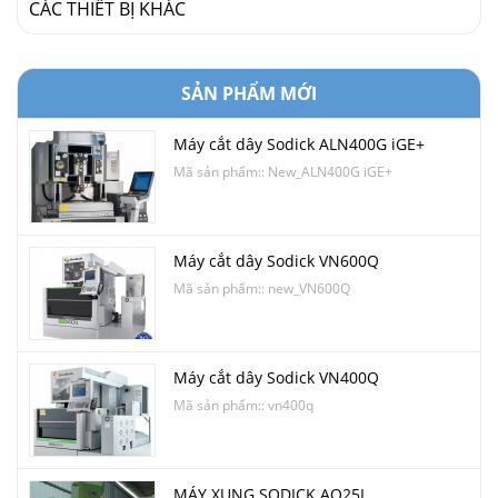
CÁC THIẾT BỊ KHÁC
SẢN PHẨM MỚI
Máy cắt dây Sodick ALN400G iGE+
Mã sản phẩm:: New_ALN400G iGE+
Máy cắt dây Sodick VN600Q
Mã sản phẩm:: new_VN600Q
Máy cắt dây Sodick VN400Q
Mã sản phẩm:: vn400q
MÁY XUNG SODICK AQ25L