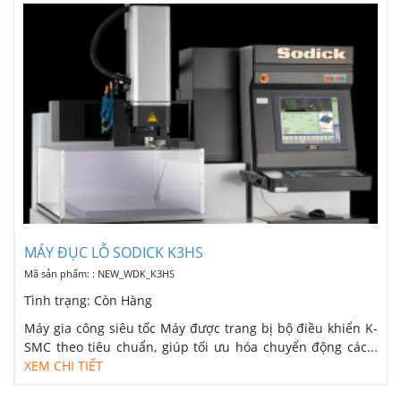
VỰC
MÁY ĐỤC LỖ SODICK K3HS
Mã sản phẩm: : NEW_WDK_K3HS
Tình trạng:
Còn Hàng
Máy gia công siêu tốc Máy được trang bị bộ điều khiển K-
SMC theo tiêu chuẩn, giúp tối ưu hóa chuyển động các...
XEM CHI TIẾT