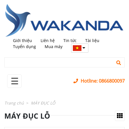
←
trở
lại
MÁY
+
MỚI
Giới thiệu
Liên hệ
Tin tức
Tài liệu
MÁY
+
Tuyển dụng
Mua máy
QUA
SỬ
DỤNG
LINH
+
☰
KIỆN
Hotline: 0866800097
PHỤ
+
KIỆN
Trang chủ
MÁY ĐỤC LỖ
SỬA
+
MÁY ĐỤC LỖ
CHỮA
LĨNH
+