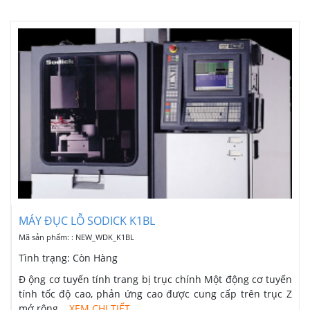
MÁY ĐỤC LỖ SODICK K1BL
Mã sản phẩm: : NEW_WDK_K1BL
Tình trạng:
Còn Hàng
Đ ộng cơ tuyến tính trang bị trục chính Một động cơ tuyến
tính tốc độ cao, phản ứng cao được cung cấp trên trục Z
mở rộng...
XEM CHI TIẾT