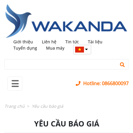
←
trở
lại
MÁY
+
MỚI
Giới thiệu
Liên hệ
Tin tức
Tài liệu
MÁY
+
Tuyển dụng
Mua máy
QUA
SỬ
DỤNG
LINH
+
☰
KIỆN
Hotline: 0866800097
PHỤ
+
KIỆN
Trang chủ
Yêu cầu báo giá
SỬA
+
CHỮA
YÊU CẦU BÁO GIÁ
LĨNH
+