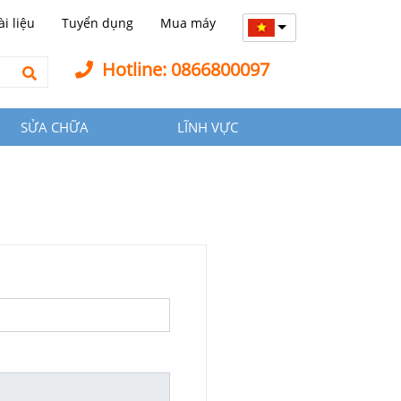
ài liệu
Tuyển dụng
Mua máy
Hotline: 0866800097
SỬA CHỮA
LĨNH VỰC