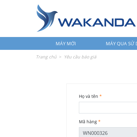
←
trở
lại
MÁY
+
MỚI
MÁY MỚI
MÁY QUA SỬ
MÁY
+
QUA
Trang chủ
Yêu cầu báo giá
SỬ
DỤNG
LINH
+
KIỆN
Họ và tên
*
PHỤ
+
KIỆN
SỬA
+
CHỮA
Mã hàng
*
LĨNH
+